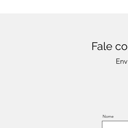
Fale c
Env
Nome