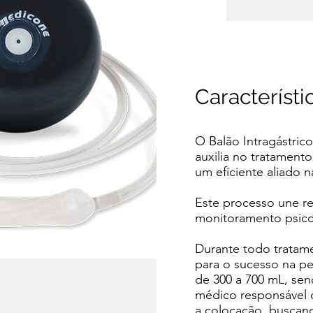
Característ
O Balão Intragástric
auxilia no tratament
um eficiente aliado 
Este processo une ree
monitoramento psic
Durante todo tratame
para o sucesso na pe
de 300 a 700 mL, se
médico responsável 
a colocação, buscan