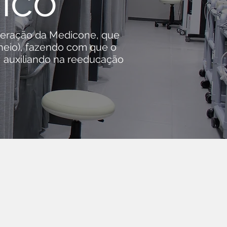
rico
a geração da Medicone, que
heio), fazendo com que o
o, auxiliando na reeducação