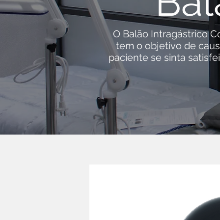
Bal
O Balão Intragástrico C
tem o objetivo de cau
paciente se sinta satisf