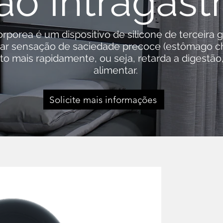
ão Intragást
orporea é um dispositivo de silicone de terceir
sar sensação de saciedade precoce (estômago c
eito mais rapidamente, ou seja, retarda a digestã
alimentar.
Solicite mais informações